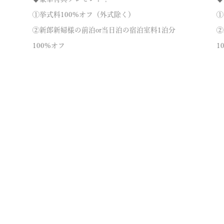
①挙式料100%オフ（外式除く）
①
②新郎新婦様の前泊or当日泊の宿泊室料1泊分
②
100%オフ
1