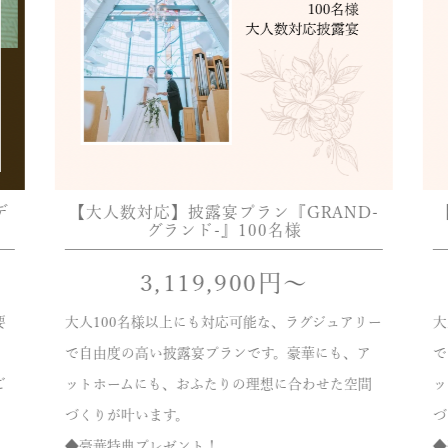
デ
【大人数対応】披露宴プラン『GRAND-
グランド-』100名様
3,119,900
円〜
要
大人100名様以上にも対応可能な、ラグジュアリー
大
で自由度の高い披露宴プランです。豪華にも、ア
で
ご
ットホームにも、おふたりの理想に合わせた空間
ッ
づくりが叶います。
づ
◆豪華特典プレゼント！
◆