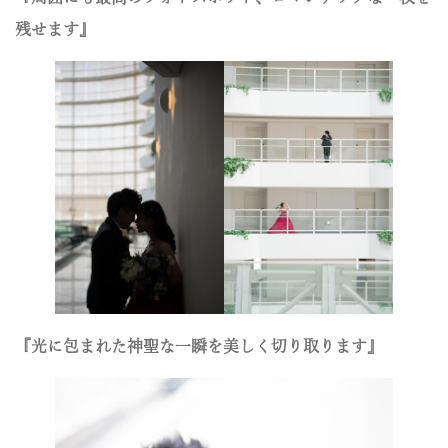
残せます』
『光に包まれた神聖な一瞬を美しく切り取ります』