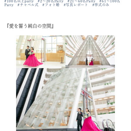
#100名以上party
#2～20名Party
#21～60名Party
#61～100名
Party
#チャペル式
#フォト婚
#写真レポート
#挙式のみ
『愛を誓う純白の空間』