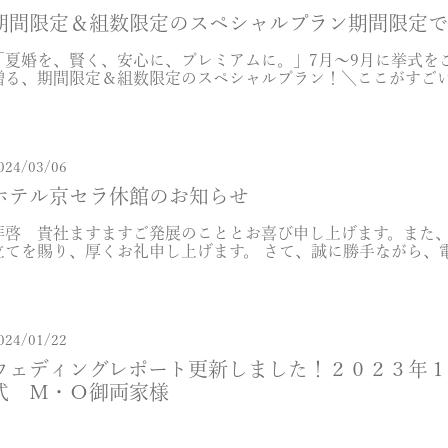
期間限定＆組数限定のスペシャルプラン期間限定
「夏婚を、賢く、安心に、プレミアムに。」7月〜9月に挙式を
贈る、期間限定＆組数限定のスペシャルプラン！＼ここがすごい
ランプランナーがフルサポート☑ 指定日限定だからこその超お得な
024/03/06
ホテル京セラ休館のお知らせ
拝啓 貴社ますますご発展のこととお喜び申し上げます。また
立てを賜り、厚くお礼申し上げます。 さて、誠に勝手ながら、
備メンテナンス作業のため下記の日程におきまして休館させていた
024/01/22
ウェディングレポート更新しました！２０２３年
式 Ｍ・Ｏ御両家様