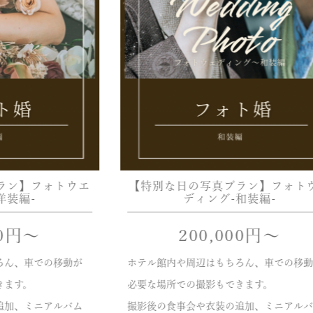
ラン】フォトウエ
【特別な日の写真プラン】フォト
洋装編-
ディング-和装編-
0
円〜
200,000
円〜
ろん、車での移動が
ホテル館内や周辺はもちろん、車での移動
きます。
必要な場所での撮影もできます。
追加、ミニアルバム
撮影後の食事会や衣装の追加、ミニアルバ