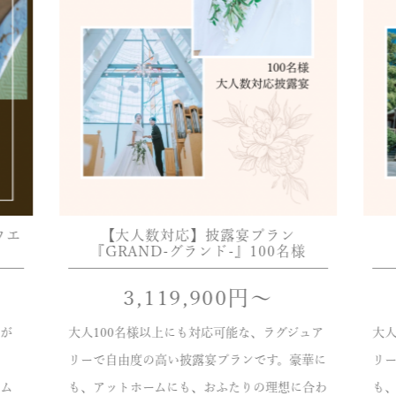
ウエ
【大人数対応】披露宴プラン
『GRAND-グランド-』100名様
3,119,900
円〜
が
大人100名様以上にも対応可能な、ラグジュア
大人
リーで自由度の高い披露宴プランです。豪華に
リ
ム
も、アットホームにも、おふたりの理想に合わ
も