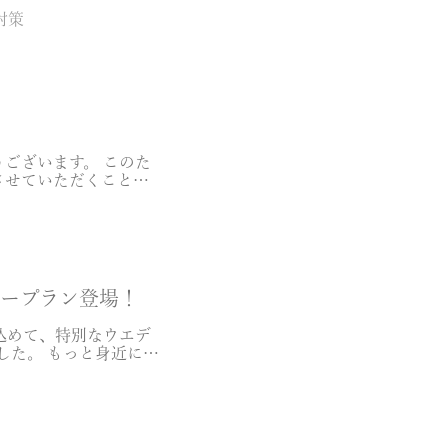
対策
ございます。 このた
させていただくことと
変更 […]
ープラン登場！
込めて、特別なウエデ
した。 もっと身近に、
 […]