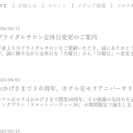
べて
お知らせ
イベント
メディア情報
コロナ
026/04/12
ブライダルサロン定休日変更のご案内
平素より当ブライダルサロンをご愛顧いただき、誠にありがとう
び、誠に勝手ながら定休日を「火曜日」から「月曜日」へ変更
なりました。 ■変更前：火曜日定休■変更後：月曜日定休 なお、
025/08/03
おかげさまで３０周年、ホテル京セラアニバーサリ
ホテル京セラはおかげさまで開業30周年。その感謝の気持ちを
ィングプラン「スマートパーティー30」 が期間限定で誕生しま
もっと上質に。これからの時代に寄り添う、新しい結婚式のかたち
025/05/19