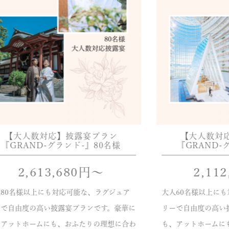
【大人数対応】披露宴プラン
【大人数対
『GRAND-グランド-』80名様
『GRAND-
2,613,680
円〜
2,112
80名様以上にも対応可能な、ラグジュア
大人60名様以上に
ーで自由度の高い披露宴プランです。豪華に
リーで自由度の高い
、アットホームにも、おふたりの理想に合わ
も、アットホームに