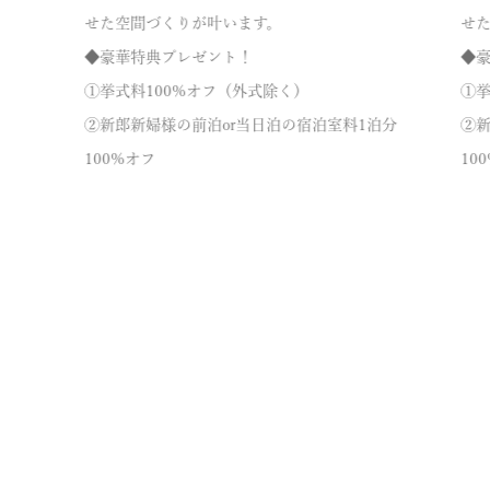
せた空間づくりが叶います。
せ
◆豪華特典プレゼント！
◆
①挙式料100%オフ（外式除く）
①挙
②新郎新婦様の前泊or当日泊の宿泊室料1泊分
②新
100%オフ
10