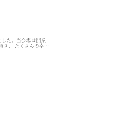
ました。当会場は開業
頂き、 たくさんの幸せ
 […]