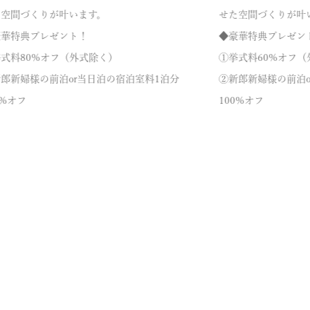
た空間づくりが叶います。
せた空間づくりが叶
豪華特典プレゼント！
◆豪華特典プレゼン
式料80%オフ（外式除く）
①挙式料60%オフ（
郎新婦様の前泊or当日泊の宿泊室料1泊分
②新郎新婦様の前泊o
0%オフ
100%オフ