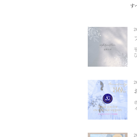
す
2
2
2