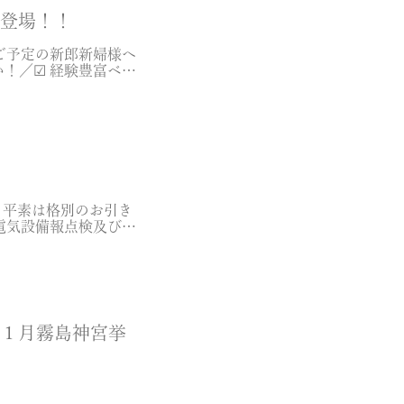
で登場！！
ご予定の新郎新婦様へ
！／☑ 経験豊富ベテ
特 […]
、平素は格別のお引き
電気設備報点検及び設
だきま […]
１１月霧島神宮挙